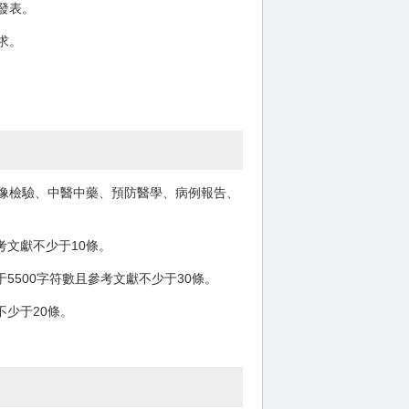
發表。
求。
像檢驗、中醫中藥、預防醫學、病例報告、
考文獻不少于10條。
5500字符數且參考文獻不少于30條。
不少于20條。