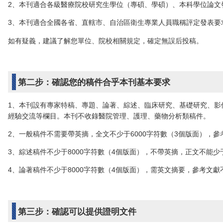
2、本刊適合各級醫療院校研究生學位（專碩、學碩）、本科學位論文
3、本刊適合全國各省、直轄市、自治區衛生專業人員職稱評定發表要
如有疑義，建議了解您單位、院校相關規定，確定無誤后投稿。
第二步：確認您的稿件合乎本刊基本要求
1、本刊設有專家特稿、專題、論著、綜述、臨床研究、基礎研究、影
經驗交流等欄目。本刊不收錄醫院管理、護理、藥物分析類稿件。
2、一般稿件不需要帶英摘，全文不少于6000字符數（3個版面），參
3、綜述稿件不少于8000字符數（4個版面），不帶英摘，正文不能少于
4、論著稿件不少于8000字符數（4個版面），需英文摘要，參考文獻
第三步：確認可以提供證明文件